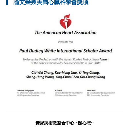
論文榮獲美國心臟科學會獎項
糖尿病衛教整合中心 ~關心您~