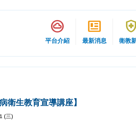
cloud_circle
newsmode
health_and_sa
平台介紹
最新消息
衛教
尿病衛生教育宣導講座】
31
(三)