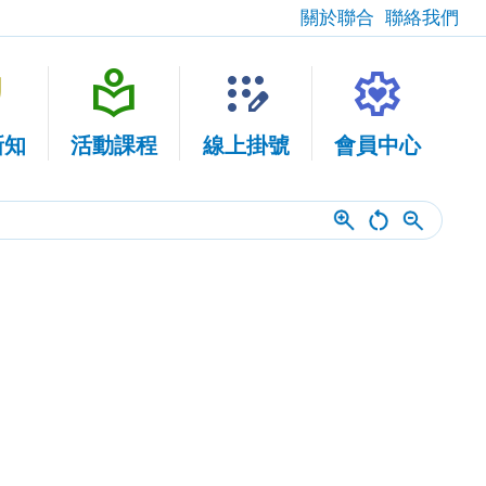
關於聯合
聯絡我們
fety
local_library
app_registration
settings_heart
新知
活動課程
線上掛號
會員中心