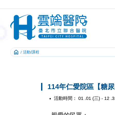
home
活動/課程
114年仁愛院區【糖
活動時間： 01
.
01
(三)
-
12
.