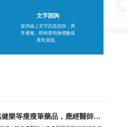
edit_document
文字諮詢
提供線上文字訊息諮詢，異
常通報，即時查明身體數值
異常原因。
猛健樂等瘦瘦筆藥品，應經醫師開立處方才可調劑，以免受罰