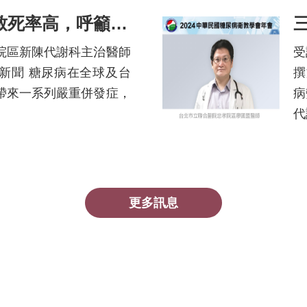
糖尿病遇併發症致死率高，呼籲病友保護心腎
院區新陳代謝科主治醫師
受
新聞 糖尿病在全球及台
撰
帶來一系列嚴重併發症，
病
代
更多訊息