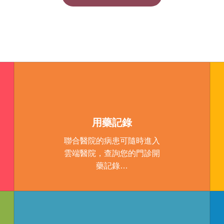
pill
用藥記錄
聯合醫院的病患可隨時進入
雲端醫院，查詢您的門診開
藥記錄…