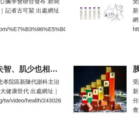
心臟學會聯合發布 新聞
受
｜記者古可絜 出處網址
新
hoo.com/%E7%B3%96%E5%B0%BF%E7%97%85%E5%AD..
ht
糖尿病併發症：失智、肌少也相關！整合照護成趨勢
忠孝院區新陳代謝科主治
受
｜大健康世代 出處網址｜
新
g/tw/video/health/243026
分
會