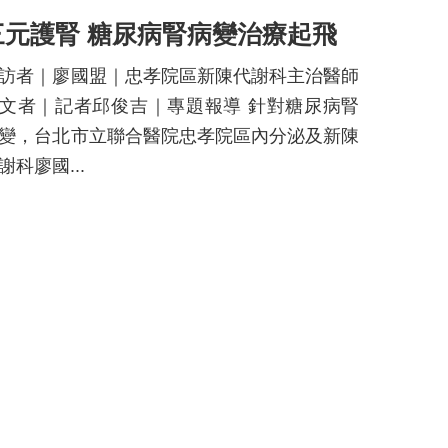
三元護腎 糖尿病腎病變治療起飛
訪者｜廖國盟｜忠孝院區新陳代謝科主治醫師
文者｜記者邱俊吉｜專題報導 針對糖尿病腎
變，台北市立聯合醫院忠孝院區內分泌及新陳
謝科廖國...