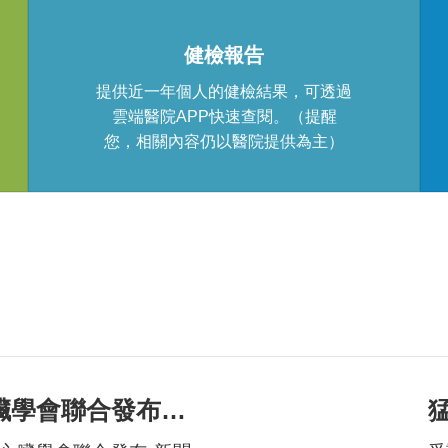
lab_profile
健檢報告
提供近一年個人的健檢結果，可透過
雲端醫院APP快速查閱。（提醒
您，相關內容仍以醫院提供為主）
糖尿病學會、心臟學會聯合發布《糖尿病心衰竭風險共識》