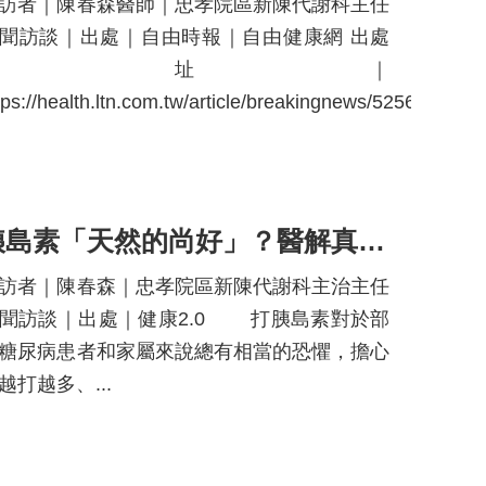
訪者｜陳春森醫師｜忠孝院區新陳代謝科主任
聞訪談｜出處｜自由時報｜自由健康網 出處
網址｜
.
tps://health.ltn.com.tw/article/breakingnews/525661...
胰島素「天然的尚好」？醫解真相 肥胖糖尿病患靠這招可減少用藥
訪者｜陳春森｜忠孝院區新陳代謝科主治主任
聞訪談｜出處｜健康2.0 打胰島素對於部
糖尿病患者和家屬來說總有相當的恐懼，擔心
越打越多、...