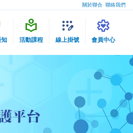
關於聯合
聯絡我們
fety
local_library
app_registration
settings_heart
新知
活動課程
線上掛號
會員中心