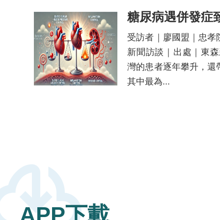
受訪者｜廖國盟｜忠孝
新聞訪談｜出處｜東森
灣的患者逐年攀升，還
其中最為...
loud_download
APP下載