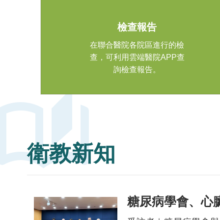
lab_profile
檢查報告
在聯合醫院各院區進行的檢
查，可利用雲端醫院APP查
詢檢查報告。
auto_stories
衛教新知