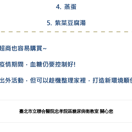
臺北市立聯合醫院忠孝院區糖尿病衛教室 關心您