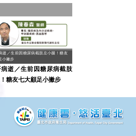
病逝／生前因糖尿病截肢左小腿！糖友
足小撇步
哥病逝／生前因糖尿病截肢
！糖友七大顧足小撇步