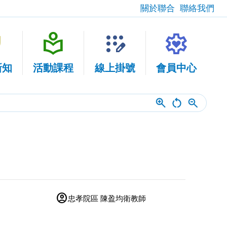
關於聯合
聯絡我們
fety
local_library
app_registration
settings_heart
新知
活動課程
線上掛號
會員中心
account_circle
忠孝院區 陳盈均衛教師