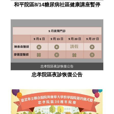
和平院區8/14糖尿病社區健康講座暫停
忠孝院區夜診恢復公告
忠孝院區夜診恢復公告