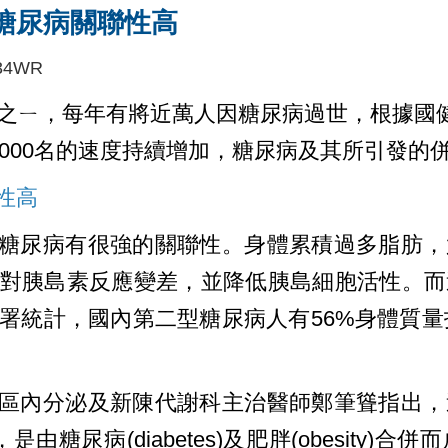
糖尿病關聯性高
Ok34WR
因之ㄧ，每年有將近萬人因糖尿病過世，根據國健
5000名的速度持續增加，糖尿病及其所引發的
性高
糖尿病有很強的關聯性。身體累積過多脂肪，
對胰島素反應變差，並降低胰島細胞活性。而
統計，國內第二型糖尿病人有56%身體質量指數(B
區內分泌及新陳代謝科主治醫師鄭筆聳指出，
y)，是由糖尿病(diabetes)及肥胖(obesit