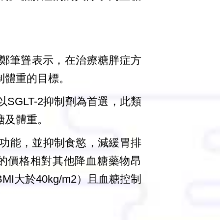
鄭筆聳表示，在治療糖胖症方
制體重的目標。
GLT-2抑制劑為首選，此類
糖及體重。
胞的功能，並抑制食慾，減緩胃排
物的價格相對其他降血糖藥物昂
大於40kg/m2）且血糖控制