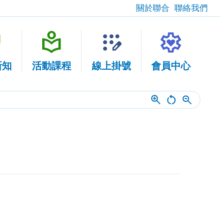
關於聯合
聯絡我們
fety
local_library
app_registration
settings_heart
新知
活動課程
線上掛號
會員中心