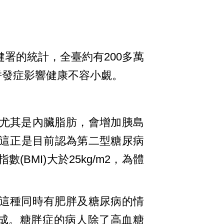
署的統計，全臺約有200多萬
併發症影響健康不容小覷。
尤其是內臟脂肪，會增加胰島
這正是目前認為第二型糖尿病
MI)大於25kg/m2，為體
這種同時有肥胖及糖尿病的情
y)合併而成。糖胖症的病人除了高血糖