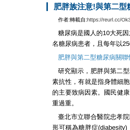
肥胖族注意!與第二型
作者:轉載自:
https://reurl.cc/
糖尿病是國人的10大死
名糖尿病患者，且每年以2
肥胖與第二型糖尿病關聯
研究顯示，肥胖與第二型
素抗性，有就是指身體細胞
的主要致病因素。國民健康署
重過重。
臺北市立聯合醫院忠孝院
形可稱為糖胖症(diabesit