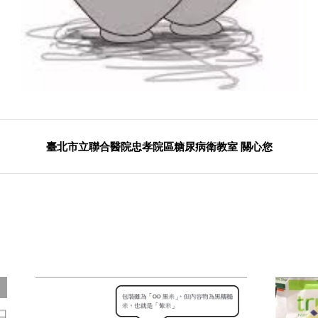
臺北市立聯合醫院忠孝院區糖尿病衛教室 關心您