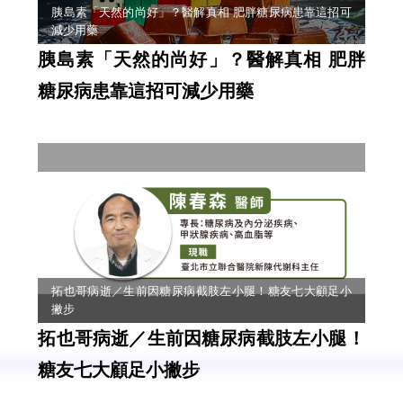
胰島素「天然的尚好」？醫解真相 肥胖糖尿病患靠這招可
減少用藥
胰島素「天然的尚好」？醫解真相 肥胖
糖尿病患靠這招可減少用藥
拓也哥病逝／生前因糖尿病截肢左小腿！糖友七大顧足小
撇步
拓也哥病逝／生前因糖尿病截肢左小腿！
糖友七大顧足小撇步