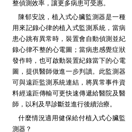
整偵測效率，讓更多病患可受惠。
陳郁安說，植入式心臟監測器是一種
用來記錄心律的植入式監測系統，當病
患心跳有異常時，裝置會自動偵測並紀
錄心律不整的心電圖；當病患感覺症狀
發作時，也可啟動裝置紀錄當下的心電
圖，提供醫師做進一步判讀。此監測器
可與遠距監測系統連結，將異常事件資
料經遠距傳輸可更快速傳遞給醫院及醫
師，以利及早診斷並進行後續治療。
什麼情況適用健保給付植入式心臟監
測器？