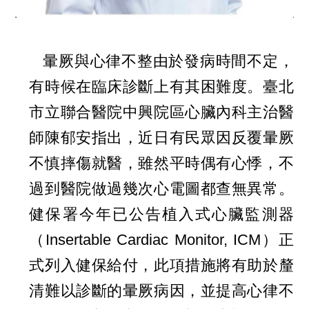
暈厥與心律不整由於發病時間不定，
有時候在臨床診斷上有其困難度。臺北
市立聯合醫院中興院區心臟內科主治醫
師陳郁安指出，近日有民眾因反覆暈厥
不慎摔傷就醫，雖然平時偶有心悸，不
過到醫院做過幾次心電圖都查無異常。
健保署今年已公告植入式心臟監測器
（
Insertable Cardiac Monitor, ICM
）正
式列入健保給付，此項措施將有助於釐
清難以診斷的暈厥病因，並提高心律不