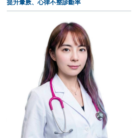
提升暈厥、心律不整診斷率