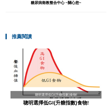
糖尿病衛教整合中心 ~關心您~
推薦閱讀
聰明選擇低GI(升糖指數)食物!
聰明選擇低GI(升糖指數)食物!