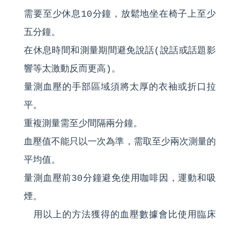
需要至少休息10分鐘，
放鬆地坐在椅子上至少
五分鐘。
在休息時間和測量期間避免說話
(
說話或話題影
響等太激動反而更高
)
。
量測血壓的手部區域須將太厚的衣袖或折口拉
平。
重複測量需至少間隔兩分鐘。
血壓值不能只以一次為準，需取至少兩次測量的
平均值。
量測血壓前
30
分鐘避免使用咖啡因，運動和吸
煙。
用以上的方法獲得的血壓數據會比使用臨床